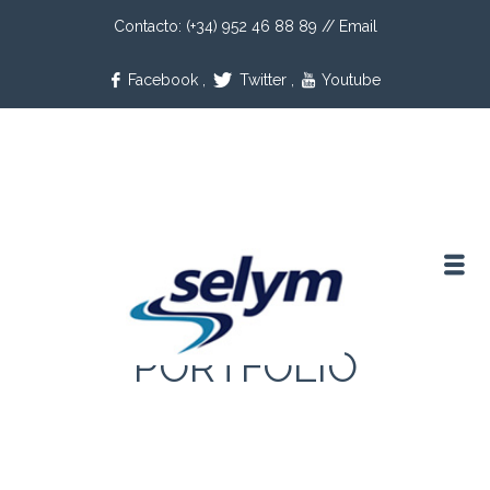
Contacto: (+34) 952 46 88 89 //
Email
Facebook
,
Twitter
,
Youtube
PORTFOLIO