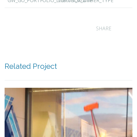
GW_GO_PORTFOLIO_LIGHTBOX_OTHER_TYPE
custom_iframe
SHARE
Related Project