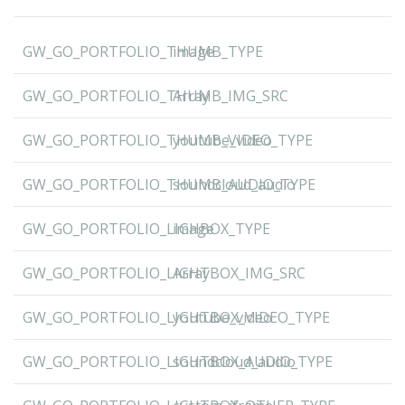
GW_GO_PORTFOLIO_THUMB_TYPE
image
GW_GO_PORTFOLIO_THUMB_IMG_SRC
Array
GW_GO_PORTFOLIO_THUMB_VIDEO_TYPE
youtube_video
GW_GO_PORTFOLIO_THUMB_AUDIO_TYPE
soundcloud_audio
GW_GO_PORTFOLIO_LIGHBOX_TYPE
image
GW_GO_PORTFOLIO_LIGHTBOX_IMG_SRC
Array
GW_GO_PORTFOLIO_LIGHTBOX_VIDEO_TYPE
youtube_video
GW_GO_PORTFOLIO_LIGHTBOX_AUDIO_TYPE
soundcloud_audio